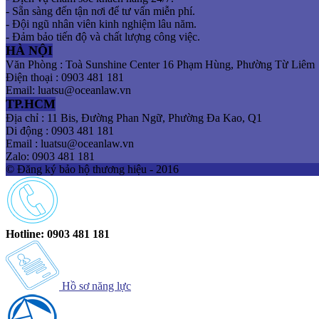
- Sẵn sàng đến tận nơi để tư vấn miễn phí.
- Đội ngũ nhân viên kinh nghiệm lâu năm.
- Đảm bảo tiến độ và chất lượng công việc.
HÀ NỘI
Văn Phòng : Toà Sunshine Center 16 Phạm Hùng, Phường Từ Liêm
Điện thoại : 0903 481 181
Email: luatsu@oceanlaw.vn
TP.HCM
Địa chỉ : 11 Bis, Đường Phan Ngữ, Phường Đa Kao, Q1
Di động : 0903 481 181
Email : luatsu@oceanlaw.vn
Zalo: 0903 481 181
© Đăng ký bảo hộ thương hiệu - 2016
Hotline: 0903 481 181
Hồ sơ năng lực