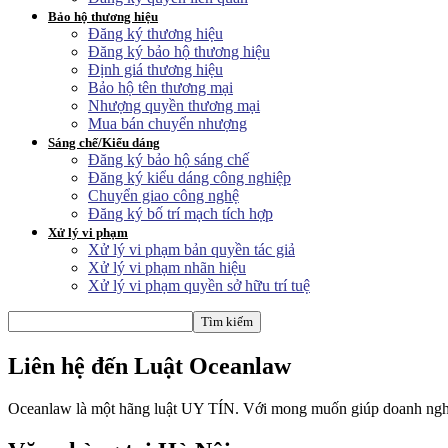
Bảo hộ thương hiệu
Đăng ký thương hiệu
Đăng ký bảo hộ thương hiệu
Định giá thương hiệu
Bảo hộ tên thương mại
Nhượng quyền thương mại
Mua bán chuyển nhượng
Sáng chế/Kiểu dáng
Đăng ký bảo hộ sáng chế
Đăng ký kiểu dáng công nghiệp
Chuyển giao công nghệ
Đăng ký bố trí mạch tích hợp
Xử lý vi phạm
Xử lý vi phạm bản quyền tác giả
Xử lý vi phạm nhãn hiệu
Xử lý vi phạm quyền sở hữu trí tuệ
Liên hệ đến Luật Oceanlaw
Oceanlaw là một hãng luật UY TÍN. Với mong muốn giúp doanh nghiệp