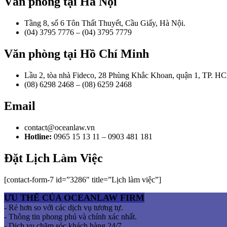
Văn phòng tại Hà Nội
Tầng 8, số 6 Tôn Thất Thuyết, Cầu Giấy, Hà Nội.
(04) 3795 7776 – (04) 3795 7779
Văn phòng tại Hồ Chí Minh
Lầu 2, tòa nhà Fideco, 28 Phùng Khắc Khoan, quận 1, TP. H
(08) 6298 2468 – (08) 6259 2468
Email
contact@oceanlaw.vn
Hotline:
0965 15 13 11 – 0903 481 181
Đặt Lịch Làm Việc
[contact-form-7 id=”3286″ title=”Lịch làm việc”]
ƯU THẾ CỦA OCEANLAW FIRM
- Rẻ hơn so với các dịch vụ tương tự.
- Thông tin phong phú và chính xác nhất.
- Dịch vụ chăm sóc khách hàng 24/7.