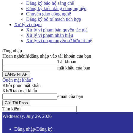
Đăng ký bảo hộ sáng chế
Đăng ký kiểu dáng công nghiệp
Chuyển giao công nghệ
Đăng ký bố trí mạch tích hợp
Xử lý vi phạm
Xử lý vi phạm bản quyền tác giả
Xử lý vi phạm nhãn hiệu
Xử lý vi phạm quyền sở hữu trí tuệ
đăng nhập
Hoan nghênh!
đăng nhập vào tài khoản của bạn
Tài khoản
mật khẩu của bạn
Quên mật khẩu?
Khôi phục mật khẩu
Khởi tạo mật khẩu
email của bạn
Tìm kiếm
Wednesday, July 29, 2026
Đăng nhập/Đăng ký