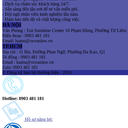
- Dịch vụ chăm sóc khách hàng 24/7.
- Sẵn sàng đến tận nơi để tư vấn miễn phí.
- Đội ngũ nhân viên kinh nghiệm lâu năm.
- Đảm bảo tiến độ và chất lượng công việc.
HÀ NỘI
Văn Phòng : Toà Sunshine Center 16 Phạm Hùng, Phường Từ Liêm
Điện thoại : 0903 481 181
Email: luatsu@oceanlaw.vn
TP.HCM
Địa chỉ : 11 Bis, Đường Phan Ngữ, Phường Đa Kao, Q1
Di động : 0903 481 181
Email : luatsu@oceanlaw.vn
Zalo: 0903 481 181
© Đăng ký bảo hộ thương hiệu - 2016
Hotline: 0903 481 181
Hồ sơ năng lực