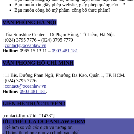
Bạn muốn xin giấy phép website, giấy phép quảng cáo…?
Bạn muốn công bố mỹ phẩm, công bố thực phẩm?
VĂN PHÒNG HÀ NỘI
: Tòa Sunshine Center – 16 Phạm Hùng, Từ Liêm, Hà Nội.
: (024) 3795 7776 – (024) 3795 7779
:
contact@oceanlaw.vn
Hotline:
0965 15 13 11 –
0903 481 181
.
VĂN PHÒNG HỒ CHÍ MINH
: 11 Bis, Đường Phan Ngữ, Phường Đa Kao, Quận 1, TP. HCM.
: (024) 3795 7776
:
contact@oceanlaw.vn
Hotline:
0903 481 181
.
LIÊN HỆ TRỰC TUYẾN !
[contact-form-7 id=”1433″]
ƯU THẾ CỦA OCEANLAW FIRM
- Rẻ hơn so với các dịch vụ tương tự.
- Thông tin phong phú và chính xác nhất.