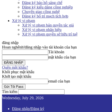
Đăng ký bảo hộ sáng chế
Đăng ký kiểu dáng công nghiệp
Chuyển giao công nghệ
Đăng ký bố trí mạch tích hợp
Xử lý vi phạm
Xử lý vi phạm bản quyền tác giả
Xử lý vi phạm nhãn hiệu
Xử lý vi phạm quyền sở hữu trí tuệ
đăng nhập
Hoan nghênh!
đăng nhập vào tài khoản của bạn
Tài khoản
mật khẩu của bạn
Quên mật khẩu?
Khôi phục mật khẩu
Khởi tạo mật khẩu
email của bạn
Tìm kiếm
Wednesday, July 29, 2026
Đăng nhập/Đăng ký