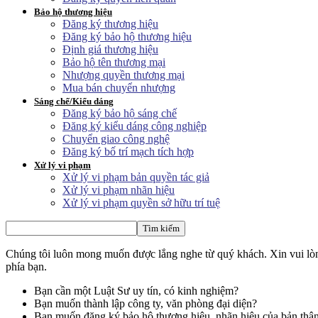
Bảo hộ thương hiệu
Đăng ký thương hiệu
Đăng ký bảo hộ thương hiệu
Định giá thương hiệu
Bảo hộ tên thương mại
Nhượng quyền thương mại
Mua bán chuyển nhượng
Sáng chế/Kiểu dáng
Đăng ký bảo hộ sáng chế
Đăng ký kiểu dáng công nghiệp
Chuyển giao công nghệ
Đăng ký bố trí mạch tích hợp
Xử lý vi phạm
Xử lý vi phạm bản quyền tác giả
Xử lý vi phạm nhãn hiệu
Xử lý vi phạm quyền sở hữu trí tuệ
Chúng tôi luôn mong muốn được lắng nghe từ quý khách. Xin vui lòng 
phía bạn.
Bạn cần một Luật Sư uy tín, có kinh nghiệm?
Bạn muốn thành lập công ty, văn phòng đại diện?
Bạn muốn đăng ký bảo hộ thương hiệu, nhãn hiệu của bản thâ