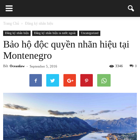
Trang Chủ
Đăng ký nhãn hiệu
Đăng ký nhãn hiệu
Đăng ký nhãn hiệu ra nước ngoài
Uncategorized
Bảo hộ độc quyền nhãn hiệu tại
Montenegro
Bởi
Oceanlaw
-
3346
0
September 5, 2016