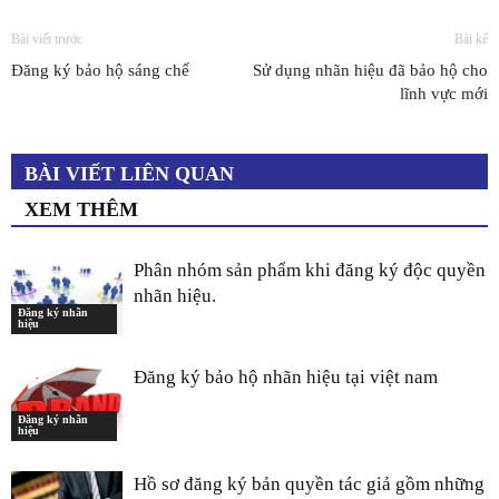
Bài viết trước
Bài kế
Đăng ký bảo hộ sáng chế
Sử dụng nhãn hiệu đã bảo hộ cho
lĩnh vực mới
BÀI VIẾT LIÊN QUAN
XEM THÊM
​Phân nhóm sản phẩm khi đăng ký độc quyền
nhãn hiệu.
Đăng ký nhãn
hiệu
Đăng ký bảo hộ nhãn hiệu tại việt nam
Đăng ký nhãn
hiệu
Hồ sơ đăng ký bản quyền tác giả gồm những