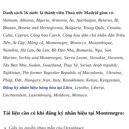
Danh sách 56 nước là thành viên Thoả ước Madrid gồm có:
Vietnam, Albania, Algeria, Armenia, Áo, Azerbaijan, Belarus, Bỉ,
Bhutan, Bosnia and Herzegovina, Bulgaria, Trung Quốc, Croatia,
Cuba, Cyprus, Cộng hòa Czech, Cộng hòa dân chủ nhân dân Triều
Tiên, Ai Cập, Mông cổ, Montenegro, Morocco, Mozambique,
Namibia, Hà Lan, Ba Lan, Bồ Đào Nha, Romania, Nga, San
Marino, Serbia and Montenegro, Sierra Leone, Slovakia, Slovenia,
Tây Ban Nha, Sudan, Swaziland, Thụy Sỹ, Syrian Arab republic,
Tajikistan, The former Yugoslav Republic of Macedonia, Ukraina,
Pháp, Đức, Hungary, Iran, Italy, Kazakhstan, Kenya, Kyrgyzstan,
Đăng ký nhãn hiệu hàng hóa tại Litva
, Lesotho, Liberia,
Liechtenstein, Luxembourg, Moldova, Monaco.
Tài liệu cần có khi đăng ký nhãn hiệu tại Montenegro:
Giấy ủy quyền (theo mẫu của Oceanlaw);