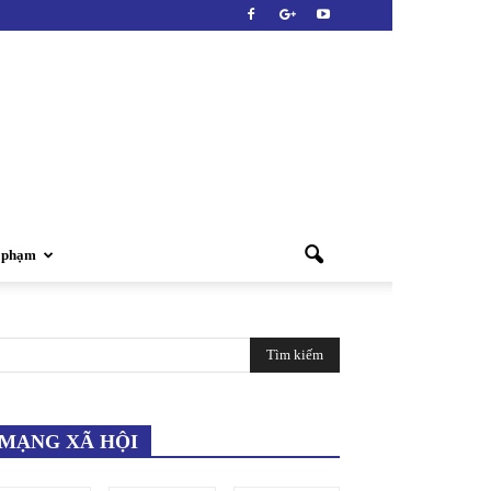
i phạm
MẠNG XÃ HỘI