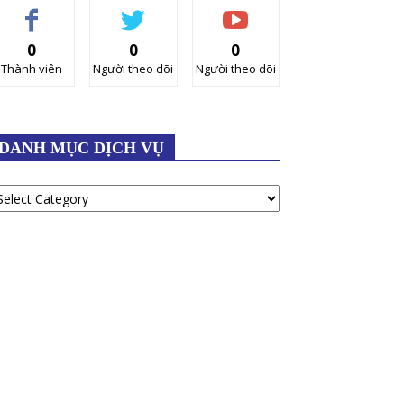
0
0
0
Thành viên
Người theo dõi
Người theo dõi
DANH MỤC DỊCH VỤ
ANH
ỤC
ỊCH
Ụ