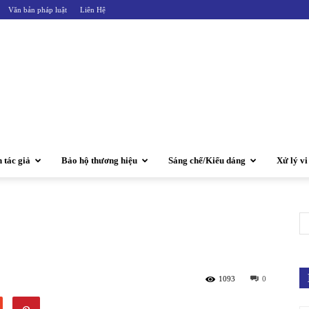
Văn bản pháp luật
Liên Hệ
 tác giả
Bảo hộ thương hiệu
Sáng chế/Kiểu dáng
Xử lý v
1093
0