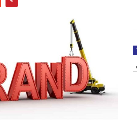
D
M
D
V