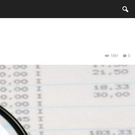
1961
0