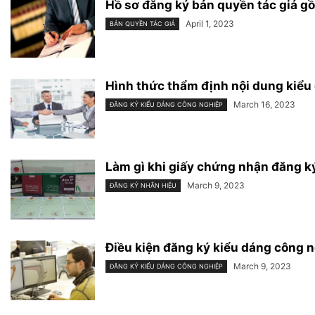
Hồ sơ đăng ký bản quyền tác giả gồ
April 1, 2023
BẢN QUYỀN TÁC GIẢ
Hình thức thẩm định nội dung kiểu
March 16, 2023
ĐĂNG KÝ KIỂU DÁNG CÔNG NGHIỆP
Làm gì khi giấy chứng nhận đăng ký
March 9, 2023
ĐĂNG KÝ NHÃN HIỆU
Điều kiện đăng ký kiểu dáng công 
March 9, 2023
ĐĂNG KÝ KIỂU DÁNG CÔNG NGHIỆP